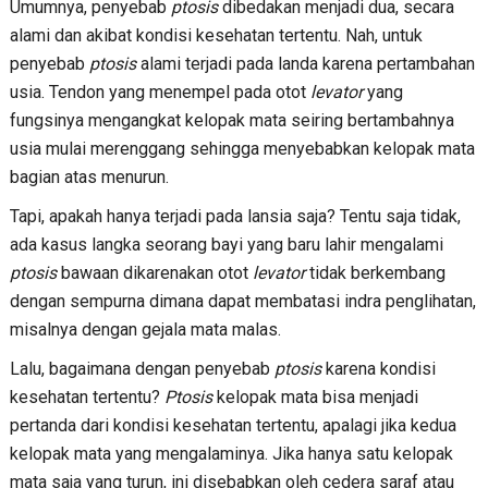
Umumnya, penyebab
ptosis
dibedakan menjadi dua, secara
alami dan akibat kondisi kesehatan tertentu. Nah, untuk
penyebab
ptosis
alami terjadi pada landa karena pertambahan
usia. Tendon yang menempel pada otot
levator
yang
fungsinya mengangkat kelopak mata seiring bertambahnya
usia mulai merenggang sehingga menyebabkan kelopak mata
bagian atas menurun.
Tapi, apakah hanya terjadi pada lansia saja? Tentu saja tidak,
ada kasus langka seorang bayi yang baru lahir mengalami
ptosis
bawaan dikarenakan otot
levator
tidak berkembang
dengan sempurna dimana dapat membatasi indra penglihatan,
misalnya dengan gejala mata malas.
Lalu, bagaimana dengan penyebab
ptosis
karena kondisi
kesehatan tertentu?
Ptosis
kelopak mata bisa menjadi
pertanda dari kondisi kesehatan tertentu, apalagi jika kedua
kelopak mata yang mengalaminya. Jika hanya satu kelopak
mata saja yang turun, ini disebabkan oleh cedera saraf atau