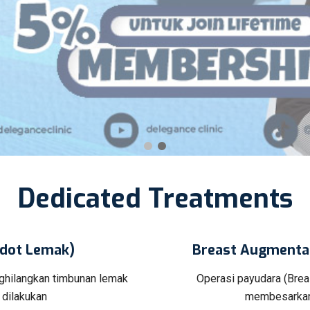
Dedicated Treatments
edot Lemak)
Breast Augmentat
nghilangkan timbunan lemak
Operasi payudara (Brea
 dilakukan
membesarkan 