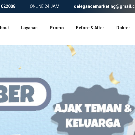
1022008
ONLINE 24 JAM
delegancemarketing@gmail.
bout
Layanan
Promo
Before & After
Dokter