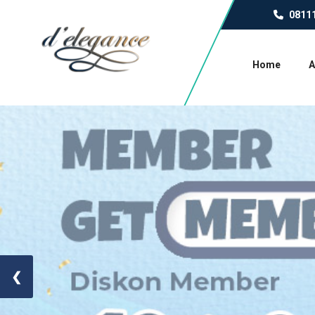
0811
Home
A
❮