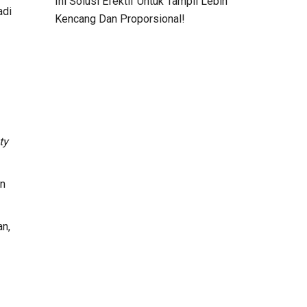
Ini Solusi Efektif Untuk Tampil Lebih
adi
Kencang Dan Proporsional!
ty
an
an,