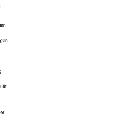
l
gan
agen
g
ulit
ter