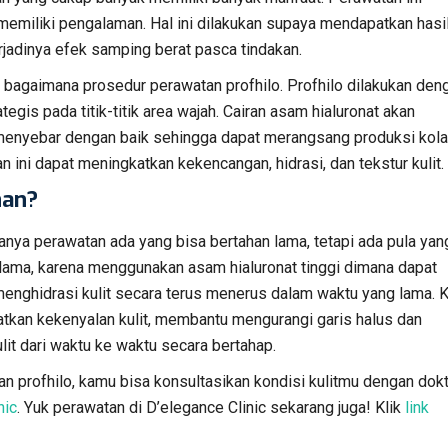
memiliki pengalaman. Hal ini dilakukan supaya mendapatkan hasi
jadinya efek samping berat pasca tindakan.
ui bagaimana prosedur perawatan profhilo. Profhilo dilakukan den
gis pada titik-titik area wajah. Cairan asam hialuronat akan
 menyebar dengan baik sehingga dapat merangsang produksi kol
an ini dapat meningkatkan kekencangan, hidrasi, dan tekstur kulit.
han?
sanya perawatan ada yang bisa bertahan lama, tetapi ada pula yan
p lama, karena menggunakan asam hialuronat tinggi dimana dapat
nghidrasi kulit secara terus menerus dalam waktu yang lama. K
tkan kekenyalan kulit, membantu mengurangi garis halus dan
lit dari waktu ke waktu secara bertahap.
tan profhilo, kamu bisa konsultasikan kondisi kulitmu dengan dok
nic
. Yuk perawatan di D’elegance Clinic sekarang juga! Klik
link