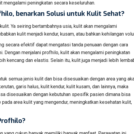
ulit mengalami peningkatan secara keseluruhan.
ilo, benarkan Solusi untuk Kulit Sehat?
ulit. Ya seiring bertambahnya usia, kulit akan mengalami
babkan kulit menjadi kendur, kusam, atau bahkan kehilangan vol
g secara efektif dapat mengatasi tanda penuaan dengan cara
i. Dengan menjalani profhilo, kulit akan mengalami peningkatan
bih kencang dan elastis. Selain itu, kulit juga menjadi lebih lemba
untuk semua jenis kulit dan bisa disesuaikan dengan area yang ak
utan, garis halus, kulit kendur, kulit kusam, dan lainnya, maka
 bisa disesuaikan dengan kebutuhan spesifik pasien dimana bisa
 pada area kulit yang mengendur, meningkatkan kesehatan kulit,
rofhilo?
an yang cukup banyak memiliki banyak manfaat. Perawatan ini