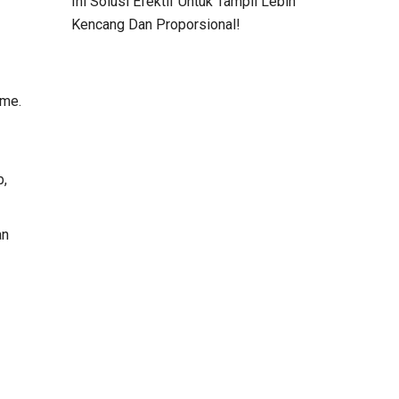
Ini Solusi Efektif Untuk Tampil Lebih
Kencang Dan Proporsional!
ume.
b,
an