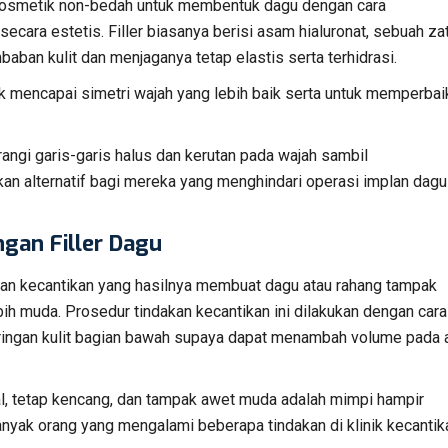
r kosmetik non-bedah untuk membentuk dagu dengan cara
ecara estetis. Filler biasanya berisi asam hialuronat, sebuah za
ban kulit dan menjaganya tetap elastis serta terhidrasi.
uk mencapai simetri wajah yang lebih baik serta untuk memperbai
urangi garis-garis halus dan kerutan pada wajah sambil
ikan alternatif bagi mereka yang menghindari operasi implan dagu
ngan Filler Dagu
akan kecantikan yang hasilnya membuat dagu atau rahang tampak
ebih muda. Prosedur tindakan kecantikan ini dilakukan dengan cara
aringan kulit bagian bawah supaya dapat menambah volume pada 
al, tetap kencang, dan tampak awet muda adalah mimpi hampir
nyak orang yang mengalami beberapa tindakan di klinik kecantik