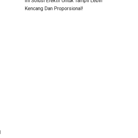
Ini Solusi Efektif Untuk Tampil Lebih
Kencang Dan Proporsional!
l