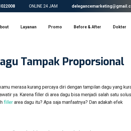
1022008
ONLINE 24 JAM
delegancemarketing@gmail.
bout
Layanan
Promo
Before & After
Dokter
 Dagu Tampak Proporsional
ini kamu merasa kurang percaya diri dengan tampilan dagu yang kur
atir ya. Karena filler di area dagu bisa menjadi salah satu solus
ih
filler
area dagu itu? Apa saja manfaatnya? Dan adakah efek