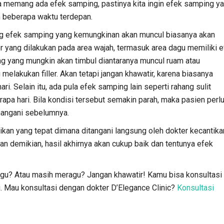
ya memang ada efek samping, pastinya kita ingin efek samping y
m beberapa waktu terdepan.
ng efek samping yang kemungkinan akan muncul biasanya akan
er yang dilakukan pada area wajah, termasuk area dagu memiliki 
g yang mungkin akan timbul diantaranya muncul ruam atau
lakukan filler. Akan tetapi jangan khawatir, karena biasanya
i. Selain itu, ada pula efek samping lain seperti rahang sulit
pa hari. Bila kondisi tersebut semakin parah, maka pasien perl
nangani sebelumnya.
tikan yang tepat dimana ditangani langsung oleh dokter kecantika
an demikian, hasil akhirnya akan cukup baik dan tentunya efek
 dagu? Atau masih meragu? Jangan khawatir! Kamu bisa konsultasi
u. Mau konsultasi dengan dokter D’Elegance Clinic?
Konsultasi