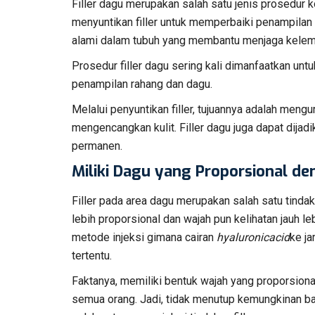
Filler dagu merupakan salah satu jenis prosedu
menyuntikan filler untuk memperbaiki penampilan s
alami dalam tubuh yang membantu menjaga kelemba
Prosedur filler dagu sering kali dimanfaatkan unt
penampilan rahang dan dagu.
Melalui penyuntikan filler, tujuannya adalah meng
mengencangkan kulit. Filler dagu juga dapat dijad
permanen.
Miliki Dagu yang Proporsional de
Filler pada area dagu merupakan salah satu tind
lebih proporsional dan wajah pun kelihatan jauh l
metode injeksi gimana cairan
hyaluronicacid
ke j
tertentu.
Faktanya, memiliki bentuk wajah yang proporsion
semua orang. Jadi, tidak menutup kemungkinan ba