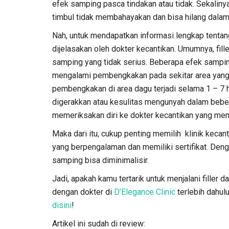
efek samping pasca tindakan atau tidak. Sekalin
timbul tidak membahayakan dan bisa hilang dala
Nah, untuk mendapatkan informasi lengkap tenta
dijelasakan oleh dokter kecantikan. Umumnya, fill
samping yang tidak serius. Beberapa efek sampin
mengalami pembengkakan pada sekitar area yang me
pembengkakan di area dagu terjadi selama 1 – 7 har
digerakkan atau kesulitas mengunyah dalam bebera
memeriksakan diri ke dokter kecantikan yang me
Maka dari itu, cukup penting memilih klinik kecan
yang berpengalaman dan memiliki sertifikat. Deng
samping bisa diminimalisir.
Jadi, apakah kamu tertarik untuk menjalani filler
dengan dokter di
D’Elegance Clinic
terlebih dahul
disini
!
Artikel ini sudah di review: