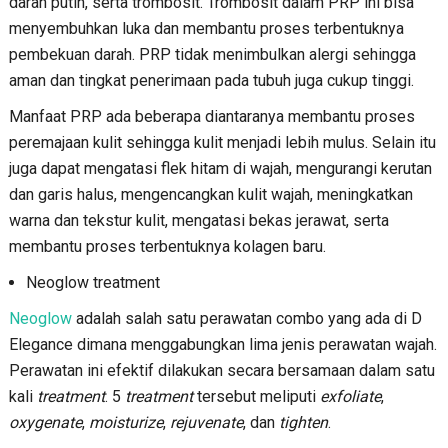
darah putih, serta trombosit. Trombosit dalam PRP ini bisa
menyembuhkan luka dan membantu proses terbentuknya
pembekuan darah. PRP tidak menimbulkan alergi sehingga
aman dan tingkat penerimaan pada tubuh juga cukup tinggi.
Manfaat PRP ada beberapa diantaranya membantu proses
peremajaan kulit sehingga kulit menjadi lebih mulus. Selain itu
juga dapat mengatasi flek hitam di wajah, mengurangi kerutan
dan garis halus, mengencangkan kulit wajah, meningkatkan
warna dan tekstur kulit, mengatasi bekas jerawat, serta
membantu proses terbentuknya kolagen baru.
Neoglow treatment
Neoglow
adalah salah satu perawatan combo yang ada di D
Elegance dimana menggabungkan lima jenis perawatan wajah.
Perawatan ini efektif dilakukan secara bersamaan dalam satu
kali
treatment
. 5
treatment
tersebut meliputi
exfoliate
,
oxygenate
,
moisturize
,
rejuvenate
, dan
tighten
.