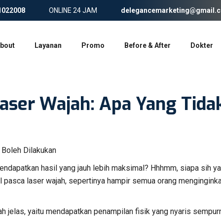
1022008
ONLINE 24 JAM
delegancemarketing@gmail.
bout
Layanan
Promo
Before & After
Dokter
aser Wajah: Apa Yang Tida
mendapatkan hasil yang jauh lebih maksimal? Hhhmm, siapa sih y
al pasca laser wajah, sepertinya hampir semua orang mengingink
h jelas, yaitu mendapatkan penampilan fisik yang nyaris sempur