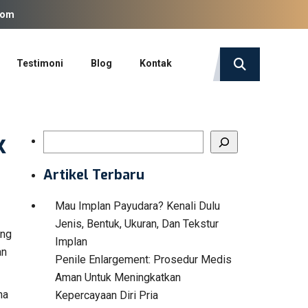
com
Testimoni
Blog
Kontak
k
Search
Artikel Terbaru
Mau Implan Payudara? Kenali Dulu
Jenis, Bentuk, Ukuran, Dan Tekstur
ang
Implan
an
Penile Enlargement: Prosedur Medis
Aman Untuk Meningkatkan
na
Kepercayaan Diri Pria