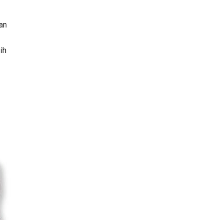
an
ih