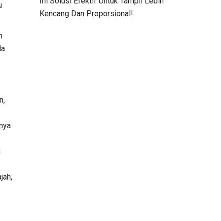
Ini Solusi Efektif Untuk Tampil Lebih
u
Kencang Dan Proporsional!
n
da
n,
inya
u
jah,