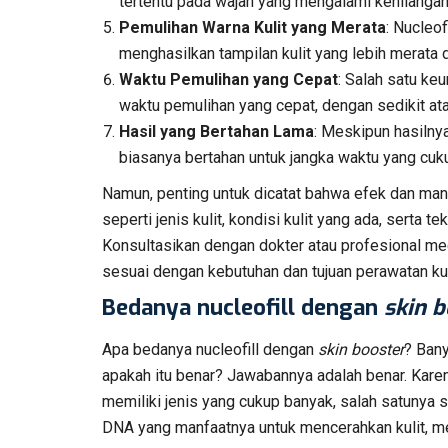
tertentu pada wajah yang mengalami kehilangan 
Pemulihan Warna Kulit yang Merata
: Nucleo
menghasilkan tampilan kulit yang lebih merata d
Waktu Pemulihan yang Cepat
: Salah satu ke
waktu pemulihan yang cepat, dengan sedikit at
Hasil yang Bertahan Lama
: Meskipun hasilnya 
biasanya bertahan untuk jangka waktu yang cuku
Namun, penting untuk dicatat bahwa efek dan manfa
seperti jenis kulit, kondisi kulit yang ada, serta
Konsultasikan dengan dokter atau profesional me
sesuai dengan kebutuhan dan tujuan perawatan kul
Bedanya nucleofill dengan
skin b
Apa bedanya nucleofill dengan
skin booster
? Ban
apakah itu benar? Jawabannya adalah benar. Karen
memiliki jenis yang cukup banyak, salah satunya 
DNA yang manfaatnya untuk mencerahkan kulit, me