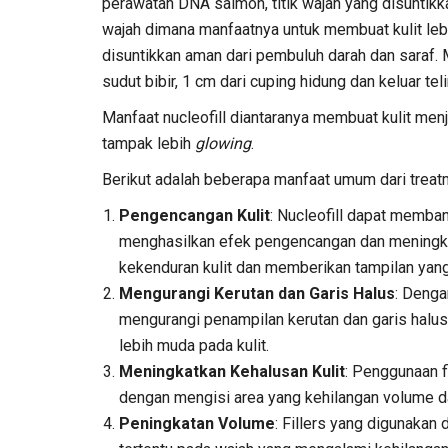
perawatan DNA salmon, titik wajah yang disuntikkan
wajah dimana manfaatnya untuk membuat kulit lebi
disuntikkan aman dari pembuluh darah dan saraf. 
sudut bibir, 1 cm dari cuping hidung dan keluar tel
Manfaat nucleofill diantaranya membuat kulit menj
tampak lebih
glowing
.
Berikut adalah beberapa manfaat umum dari treatm
Pengencangan Kulit
: Nucleofill dapat memba
menghasilkan efek pengencangan dan meningka
kekenduran kulit dan memberikan tampilan yan
Mengurangi Kerutan dan Garis Halus
: Denga
mengurangi penampilan kerutan dan garis halus
lebih muda pada kulit.
Meningkatkan Kehalusan Kulit
: Penggunaan f
dengan mengisi area yang kehilangan volume d
Peningkatan Volume
: Fillers yang digunakan