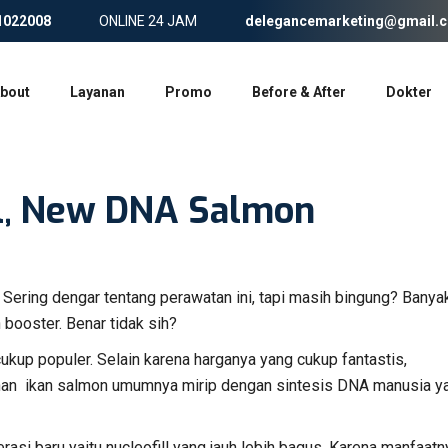
1022008
ONLINE 24 JAM
delegancemarketing@gmail.
bout
Layanan
Promo
Before & After
Dokter
ll, New DNA Salmon
Sering dengar tentang perawatan ini, tapi masih bingung? Banya
n booster. Benar tidak sih?
up populer. Selain karena harganya yang cukup fantastis,
lihan ikan salmon umumnya mirip dengan sintesis DNA manusia ya
asi baru yaitu nucleofill yang jauh lebih bagus. Karena manfaatn