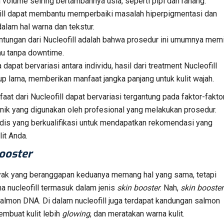
volume seiring bertambahnya usia, seperti pipi dan rahang.
fill dapat membantu memperbaiki masalah hiperpigmentasi dan
alam hal warna dan tekstur.
untungan dari Nucleofill adalah bahwa prosedur ini umumnya memi
au tanpa downtime.
dapat bervariasi antara individu, hasil dari treatment Nucleofill
p lama, memberikan manfaat jangka panjang untuk kulit wajah.
at dari Nucleofill dapat bervariasi tergantung pada faktor-fakto
 teknik yang digunakan oleh profesional yang melakukan prosedur.
dis yang berkualifikasi untuk mendapatkan rekomendasi yang
it Anda.
ooster
yak yang beranggapan keduanya memang hal yang sama, tetapi
a nucleofill termasuk dalam jenis
skin booster
. Nah,
skin booster
salmon DNA. Di dalam nucleofill juga terdapat kandungan salmon
mbuat kulit lebih
glowing
, dan meratakan warna kulit.