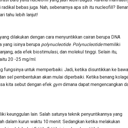
 radikal bebas juga. Nah, sebenarnya apa sih itu nucleofill? Bena
i tahu lebih lanjut!
n yang dilakukan dengan cara menyuntikkan cairan berupa DNA
a yang isinya berupa
polynucleotide
.
Polynucleotide
memiliki
njang, ada efek biostimulasi, dan molekul tinggi. Selain itu,
 yaitu 20 -25 mg/ml.
 fungsinya untuk memperbaiki. Jadi, ketika disuntikkan ke baw
dan sel pembentukan akan mulai diperbaiki. Ketika benang kolag
biasa kita sebut dengan efek
gym
dimana dapat mengencangkan d
liki keunggulan lain. Salah satunya teknik penyuntikannya yang
wajah dalam kurun waktu 10 menit. Sedangkan ketika melakukan