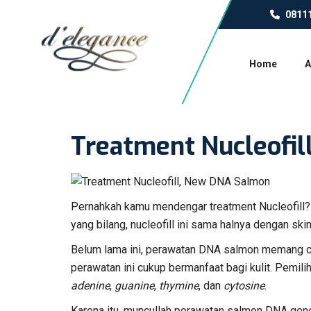
0811
Home
A
Treatment Nucleofi
Pernahkah kamu mendengar treatment Nucleofill? 
yang bilang, nucleofill ini sama halnya dengan ski
Belum lama ini, perawatan DNA salmon memang cuk
perawatan ini cukup bermanfaat bagi kulit. Pemi
adenine
,
guanine
,
thymine
, dan
cytosine
.
Karena itu, muncullah perawatan salmon DNA gener