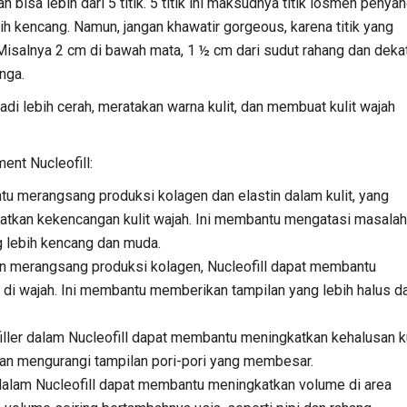
 bisa lebih dari 5 titik. 5 titik ini maksudnya titik losmen penya
h kencang. Namun, jangan khawatir gorgeous, karena titik yang
Misalnya 2 cm di bawah mata, 1 ½ cm dari sudut rahang dan deka
inga.
adi lebih cerah, meratakan warna kulit, dan membuat kulit wajah
ent Nucleofill:
ntu merangsang produksi kolagen dan elastin dalam kulit, yang
tkan kekencangan kulit wajah. Ini membantu mengatasi masalah
g lebih kencang dan muda.
n merangsang produksi kolagen, Nucleofill dapat membantu
 di wajah. Ini membantu memberikan tampilan yang lebih halus d
iller dalam Nucleofill dapat membantu meningkatkan kehalusan ku
an mengurangi tampilan pori-pori yang membesar.
 dalam Nucleofill dapat membantu meningkatkan volume di area