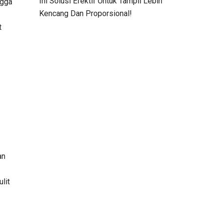
Ini Solusi Efektif Untuk Tampil Lebih
ngga
Kencang Dan Proporsional!
t
an
lit