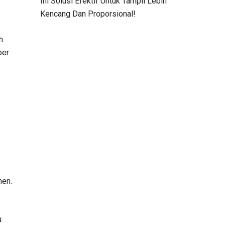
Ini Solusi Efektif Untuk Tampil Lebih
Kencang Dan Proporsional!
h.
ber
men.
u