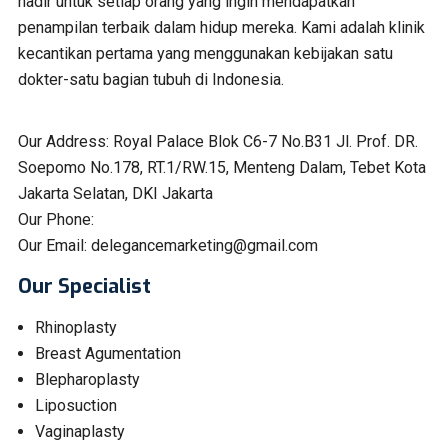
hadir untuk setiap orang yang ingin mendapatkan
penampilan terbaik dalam hidup mereka. Kami adalah klinik
kecantikan pertama yang menggunakan kebijakan satu
dokter-satu bagian tubuh di Indonesia.
Our Address:
Royal Palace Blok C6-7 No.B31 Jl. Prof. DR.
Soepomo No.178, RT.1/RW.15, Menteng Dalam, Tebet Kota
Jakarta Selatan, DKI Jakarta
Our Phone:
Our Email:
delegancemarketing@gmail.com
Our Specialist
Rhinoplasty
Breast Agumentation
Blepharoplasty
Liposuction
Vaginaplasty