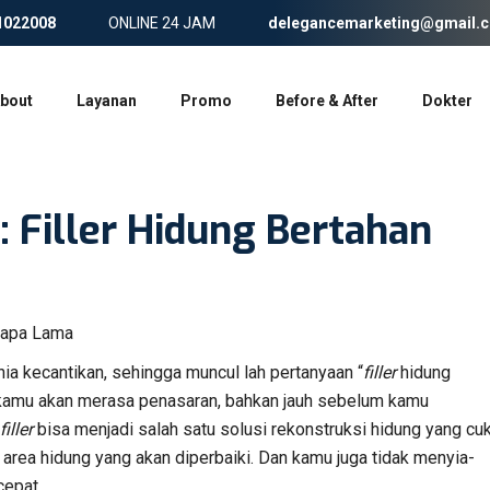
1022008
ONLINE 24 JAM
delegancemarketing@gmail.
bout
Layanan
Promo
Before & After
Dokter
 Filler Hidung Bertahan
ia kecantikan, sehingga muncul lah pertanyaan “
filler
hidung
 kamu akan merasa penasaran, bahkan jauh sebelum kamu
filler
bisa menjadi salah satu solusi rekonstruksi hidung yang cu
area hidung yang akan diperbaiki. Dan kamu juga tidak menyia-
cepat.