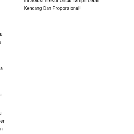
Ini Solusi Efektif Untuk Tampil Lebih
.
Kencang Dan Proporsional!
tu
u
ga
u
u
ter
an