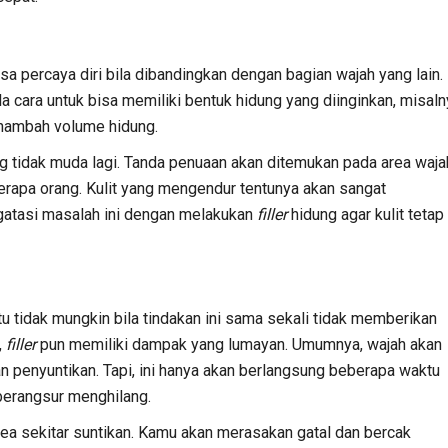
sa percaya diri bila dibandingkan dengan bagian wajah yang lain.
a cara untuk bisa memiliki bentuk hidung yang diinginkan, misaln
enambah volume hidung.
ng tidak muda lagi. Tanda penuaan akan ditemukan pada area waja
erapa orang. Kulit yang mengendur tentunya akan sangat
atasi masalah ini dengan melakukan
filler
hidung agar kulit tetap
u tidak mungkin bila tindakan ini sama sekali tidak memberikan
,
filler
pun memiliki dampak yang lumayan. Umumnya, wajah akan
enyuntikan. Tapi, ini hanya akan berlangsung beberapa waktu
berangsur menghilang.
area sekitar suntikan. Kamu akan merasakan gatal dan bercak