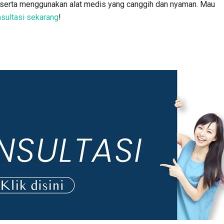
, serta menggunakan alat medis yang canggih dan nyaman. Mau
sultasi sekarang
!