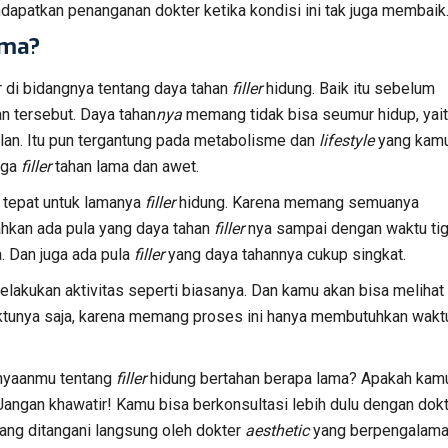
ndapatkan penanganan dokter ketika kondisi ini tak juga membaik
ama?
 di bidangnya tentang daya tahan
filler
hidung. Baik itu sebelum
n tersebut. Daya tahan
nya
memang tidak bisa seumur hidup, yai
lan. Itu pun tergantung pada metabolisme dan
lifestyle
yang kam
aga
filler
tahan lama dan awet.
g tepat untuk lamanya
filler
hidung. Karena memang semuanya
ahkan ada pula yang daya tahan
filler
nya sampai dengan waktu ti
. Dan juga ada pula
filler
yang daya tahannya cukup singkat.
elakukan aktivitas seperti biasanya. Dan kamu akan bisa melihat
tunya saja, karena memang proses ini hanya membutuhkan wakt
anyaanmu tentang
filler
hidung bertahan berapa lama? Apakah kam
 Jangan khawatir! Kamu bisa berkonsultasi lebih dulu dengan dok
 yang ditangani langsung oleh dokter
aesthetic
yang berpengalam